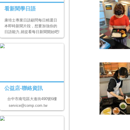
看新聞學日語
康培士專業日語顧問每日精選日
本即時新聞片段，想要加強你的
日語能力,就從看每日新聞開始吧!
公益店-聯絡資訊
台中市南屯區大進街490號6樓
service@comp.com.tw