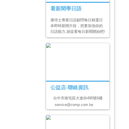
看新聞學日語
康培士專業日語顧問每日精選日
本即時新聞片段，想要加強你的
日語能力,就從看每日新聞開始吧!
公益店-聯絡資訊
台中市南屯區大進街490號6樓
service@comp.com.tw