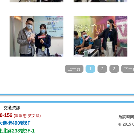
上一頁
1
2
3
下一
交通資訊
0-156
(幫幫您 英文溜)
洽詢時間 週
進街490號6F
© 2015 
路238號3F-1