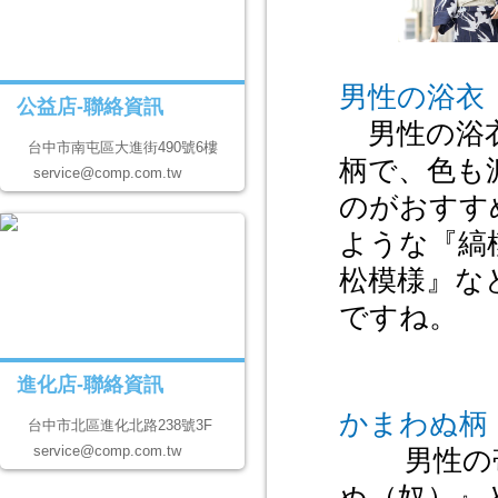
男性の浴衣
公益店-聯絡資訊
男性の浴
台中市南屯區大進街490號6樓
柄で、色も
service@comp.com.tw
のがおすす
ような『縞
松模様』な
ですね。
進化店-聯絡資訊
かまわぬ柄
台中市北區進化北路238號3F
service@comp.com.tw
男性の帯
ぬ（奴）』