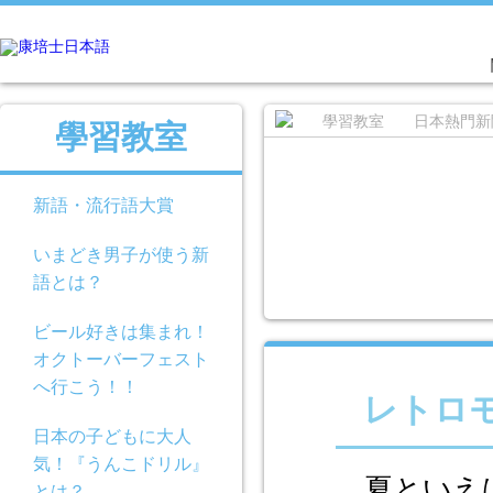
學習教室
日本熱門新
學習教室
新語・流行語大賞
いまどき男子が使う新
語とは？
ビール好きは集まれ！
オクトーバーフェスト
へ行こう！！
レトロ
日本の子どもに大人
気！『うんこドリル』
夏といえば
とは？