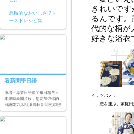
きれいです
悪魔的なおいしさ!?ト
るんです。
ーストレシピ集
代的な柄が
好きな浴衣
看新聞學日語
康培士專業日語顧問每日精選日
４．ツバメ：
本即時新聞片段，想要加強你的
恋を運ぶ、家庭円
日語能力,就從看每日新聞開始吧!