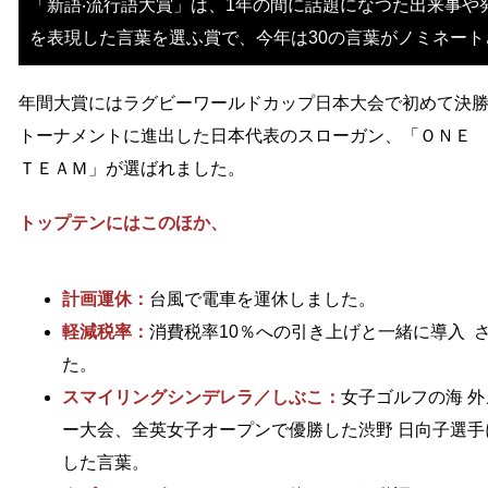
「新語‧流行語大賞」は、1年の間に話題になつた出来事や
を表現した言葉を選ふ賞で、今年は30の言葉がノミネート
年間大賞にはラグビーワールドカップ日本大会で初めて決
トーナメントに進出した日本代表のスローガン、「ＯＮＥ
ＴＥＡＭ」が選ばれました。
トップテンにはこのほか、
計画運休：
台風で電車を運休しました。
軽減税率：
消費税率10％への引き上げと一緒に導入  
た。
スマイリングシンデレラ／しぶこ：
女子ゴルフの海 
ー大会、全英女子オープンで優勝した渋野 日向子選手
した言葉。