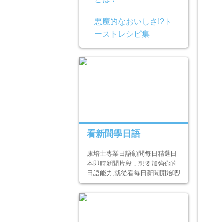
悪魔的なおいしさ!?ト
ーストレシピ集
看新聞學日語
康培士專業日語顧問每日精選日
本即時新聞片段，想要加強你的
日語能力,就從看每日新聞開始吧!