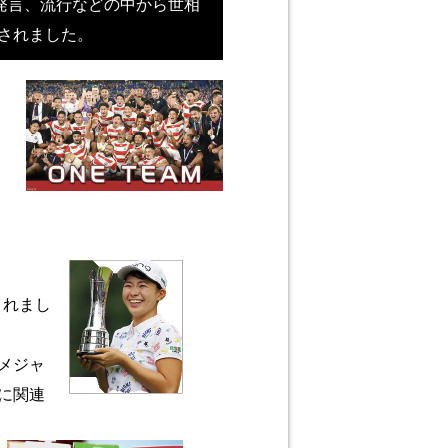
発言、流行などの中から世相
されました。
勝
されまし
外メジャ
に関連