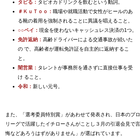
タピる：
タピオカドリンクを飲むという動詞。
＃ＫｕＴｏｏ：
職場や就職活動で女性がヒールのあ
る靴の着用を強制されることに異議を唱えること。
○○ペイ：
現金を使わないキャッシュレス決済の1つ。
免許返納：
高齢ドライバーによる交通事故が続いた
の で、高齢者が運転免許証を自主的に返納するこ
と。
闇営業：
タレントが事務所を通さずに直接仕事を受
け ること。
令和：
新しい元号。
また、「選考委員特別賞」があわせて発表され、日本のプ
リーグで活躍したイチローさんがことし３月の引退会見で
悔などあろうはずがありません」が選ばれています。