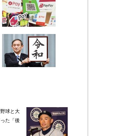
ロ野球と大
言った「後