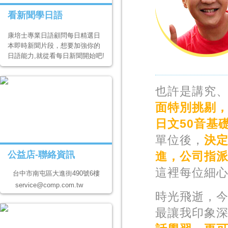
看新聞學日語
康培士專業日語顧問每日精選日
本即時新聞片段，想要加強你的
日語能力,就從看每日新聞開始吧!
也許是講究
面特別挑剔，
日文50音基
單位後，
決
公益店-聯絡資訊
進，公司指
這裡每位細
台中市南屯區大進街490號6樓
service@comp.com.tw
時光飛逝，
最讓我印象