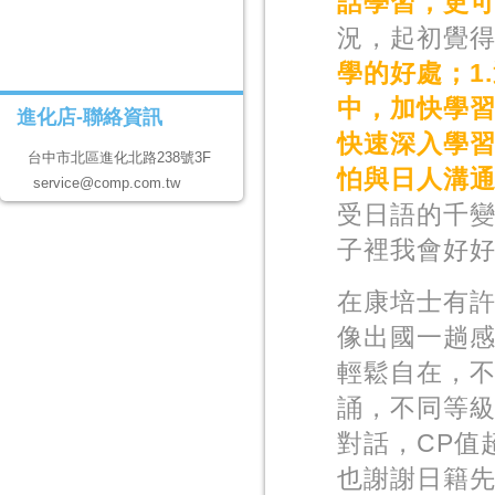
話學習，更
況，起初覺得
學的好處；1
中，加快學習
進化店-聯絡資訊
快速深入學習
台中市北區進化北路238號3F
怕與日人溝
service@comp.com.tw
受日語的千
子裡我會好
在康培士有
像出國一趟
輕鬆自在，
誦，不同等
對話，CP值
也謝謝日籍