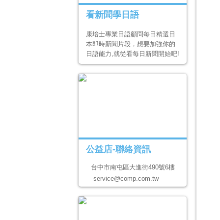
看新聞學日語
康培士專業日語顧問每日精選日
本即時新聞片段，想要加強你的
日語能力,就從看每日新聞開始吧!
公益店-聯絡資訊
台中市南屯區大進街490號6樓
service@comp.com.tw