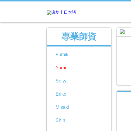
專業師資
Fumiki
Yume
Seiya
Eriko
Misaki
Shin