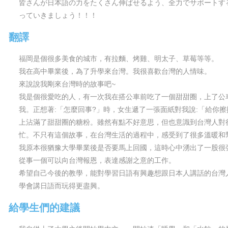
皆さんが日本語の力をたくさん伸ばせるよう、全力でサポートす
っていきましょう！！！
翻譯
福岡是個很多美食的城市，有拉麵、烤雞、明太子、草莓等等。
我在高中畢業後，為了升學來台灣。我很喜歡台灣的人情味。
來說說我剛來台灣時的故事吧~
我是個很愛吃的人，有一次我在搭公車前吃了一個甜甜圈，上了公
我。正想著:「怎麼回事?」時，女生遞了一張面紙對我說:「給你
上沾滿了甜甜圈的糖粉。雖然有點不好意思，但也意識到台灣人對
忙。不只有這個故事，在台灣生活的過程中，感受到了很多溫暖和
我原本很猶豫大學畢業後是否要馬上回國，這時心中湧出了一股很
從事一個可以向台灣報恩，表達感謝之意的工作。
希望自己今後的教學，能對學習日語有興趣想跟日本人講話的台灣
學會講日語而玩得更盡興。
給學生們的建議