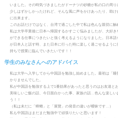
いました。その時気づきましたがドーナツの砂糖が私の口の周り
少しはずかしかったけれど、そんな風に声をかけあったり、助け
に出来ます。
このお話だけではなく、台湾で過ごした中で私は色んな親切に触
私は大学卒業後に日本へ帰国するかすごく悩みましたが、大好き
ができる仕事につきたいと強く考えるようになりました。日本語
が日本人と話す時、また日本に行った時に楽しく過ごせるように
持ちで授業に臨んでいきたいです！！
学生のみなさんへのアドバイス
私は大学へ入学してから中国語を勉強し始めました。最初は「睡
かりませんでした。
私が中国語を勉強する上で1番効果があったと思うのはお友達と
美味しいご飯の話、今日面白かった事、家族の話…色んな楽しい
う！！
（私は未だに「蟑螂」と「展覽」の発音の違いが曖昧です…）
私も中国語はまだまだ勉強中で頑張りたいと思います！