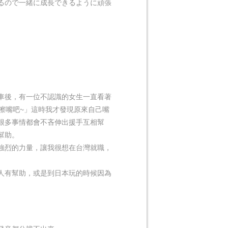
るので一緒に成長できるように頑張
車後，有一位不認識的女生一直看著
擦擦嘴吧~」這時我才發現原來自己嘴
很多事情都會不吝伸出援手互相幫
幫助。
強烈的力量，讓我很想在台灣就職，
人有幫助，或是到日本玩的時候因為