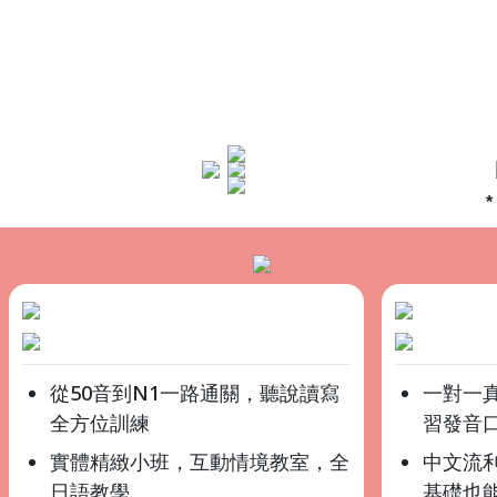
從50音到N1一路通關，聽說讀寫
一對一
全方位訓練
習發音
實體精緻小班，互動情境教室，全
中文流
日語教學
基礎也