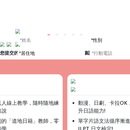
* 您提交的資料僅用於參加活動和免費課試聽課程不另做其他用途 
真人線上教學，隨時隨地練
動漫、日劇、卡拉OK
口說
升日語能力!
利的「道地日籍」教師，零
單字片語文法循序漸
能學
JLPT 日文檢定!