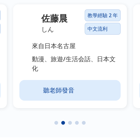
教學經驗 2 年
佐藤晨
しん
中文流利
來自日本名古屋
動漫、旅遊/生活会話、日本文
化
聽老師發音