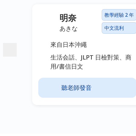
驗 2 年
教學經驗 2 年
明奈
あきな
流利
中文流利
來自日本沖繩
教育
生活会話、JLPT 日檢對策、商
用/書信日文
聽老師發音