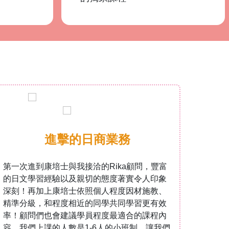
進擊的日商業務
第一次進到康培士與我接洽的Rika顧問，豐富
比較
的日文學習經驗以及親切的態度著實令人印象
本語
深刻！再加上康培士依照個人程度因材施教、
上課教
精準分級，和程度相近的同學共同學習更有效
與每
率！顧問們也會建議學員程度最適合的課程內
加了
容、我們上課的人數是1-6人的小班制，讓我們
讓語