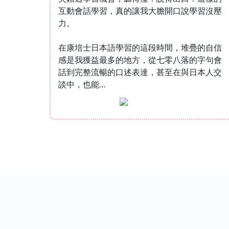
的受益
互動會話學習，真的讓我大膽開口說學習沒壓
力。
一來學
在康培士日本語學習的這段時間，堆疊的自信
的時
感是我獲益最多的地方，從七零八落的字句會
每周還
話到完整流暢的口述表達，甚至在與日本人交
較不懂
談中，也能...