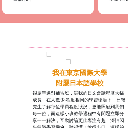
我在東京國際大學
學！
附屬日本語學校
到，為
很慶幸選對補習班，讓我的日文會話程度大幅
我已經
成長，在人數少-程度相同的學習環境下，日籍
自己還
先生了解每位學員程度狀況，更能照顧到我們
就天天
每一位，而這樣小班教學過程中有問題立即分
課程，
享一一解決，互動討論更佳專注有趣，深怕閃
通過日
失錯過學習機會，聽得懂！說得出口！這樣的