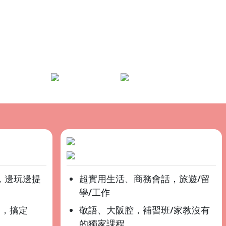
*
，邊玩邊提
超實用生活、商務會話，旅遊/留
學/工作
進，搞定
敬語、大阪腔，補習班/家教沒有
的獨家課程