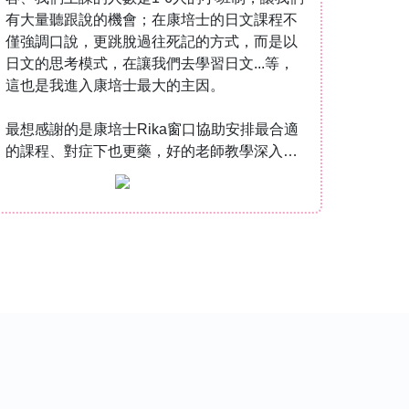
有大量聽跟說的機會；在康培士的日文課程不
學好
僅強調口說，更跳脫過往死記的方式，而是以
擬各
日文的思考模式，在讓我們去學習日文...等，
話，
這也是我進入康培士最大的主因。
本不
提供
最想感謝的是康培士Rika窗口協助安排最合適
的課程、對症下也更藥，好的老師教學深入淺
想學
出；無論是見解獨到的Kazuyuki先生、豐富教
培士
學經驗的Yutaka先生、或是親切幽默的Mika先
主題課
生...
引導...