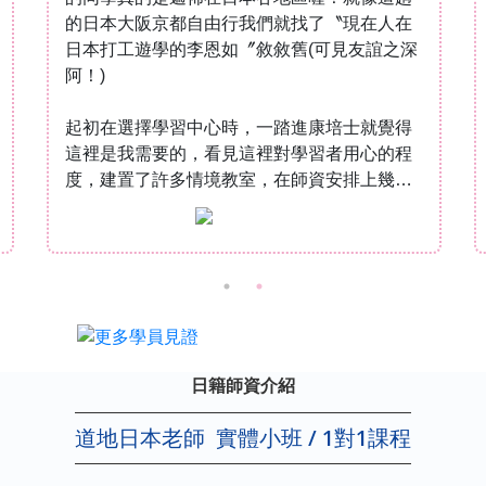
的日本大阪京都自由行我們就找了〝現在人在
日本打工遊學的李恩如〞敘敘舊(可見友誼之深
阿！)
起初在選擇學習中心時，一踏進康培士就覺得
這裡是我需要的，看見這裡對學習者用心的程
度，建置了許多情境教室，在師資安排上幾乎
都是日籍先生，明確的了解我的日語程度，適
時的安排相對的程度課程，同時也感謝先生們
的耐心教學，尤其...
日籍師資介紹
道地日本老師
實體小班 / 1對1課程