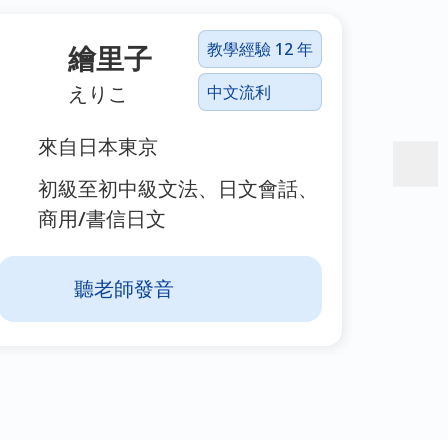
教學經驗 12 年
繪里子
えりこ
中文流利
來自日本東京
電
法
初級至初中級文法、日文會話、
商用/書信日文
聽老師發音