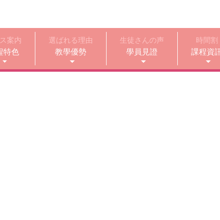
ス案内
選ばれる理由
生徒さんの声
時間割
程特色
教學優勢
學員見證
課程資