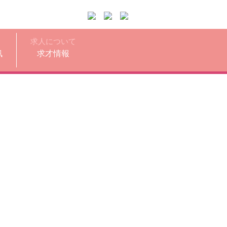
求人について
訊
求才情報